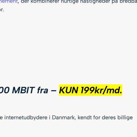
nnement
, der kombinerer hurtige hastigheder på bredbå
r.
000 MBIT fra –
KUN 199kr/md.
 internetudbydere i Danmark, kendt for deres billige