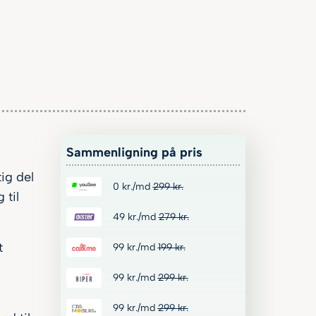
Sammenligning på pris
tig del
0
kr.
/md
299
kr.
 til
49
kr.
/md
279
kr.
t
99
kr.
/md
199
kr.
99
kr.
/md
299
kr.
99
kr.
/md
299
kr.