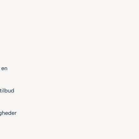
 en
tilbud
igheder