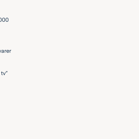
1000
varer
 tv”