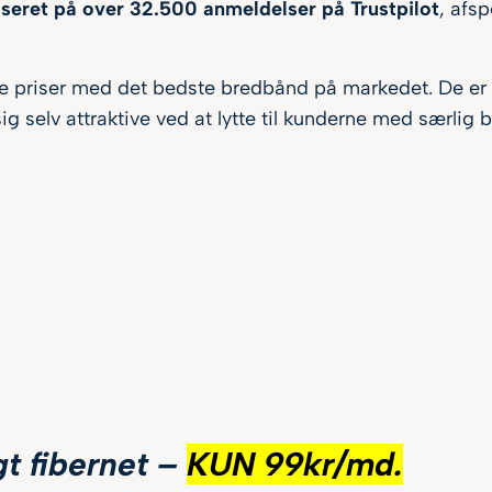
aseret på over 32.500 anmeldelser på Trustpilot
, afsp
de priser med det bedste bredbånd på markedet. De er 
g selv attraktive ved at lytte til kunderne med særlig 
gt fibernet –
KUN 99kr/md.