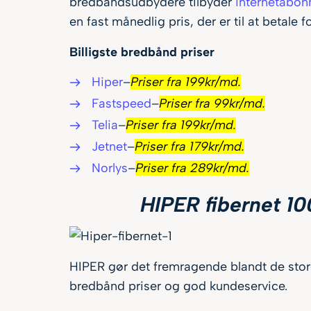
bredbåndsudbydere tilbyder
internetabo
en fast månedlig pris, der er til at betale fo
Billigste bredbånd priser
Hiper
–
Priser fra 199kr/md.
Fastspeed
–
Priser fra 99kr/md.
Telia
–
Priser fra 199kr/md.
Jetnet
–
Priser fra 179kr/md.
Norlys
–
Priser fra 289kr/md.
HIPER fibernet 1
HIPER gør det fremragende blandt de store
bredbånd priser og god kundeservice.