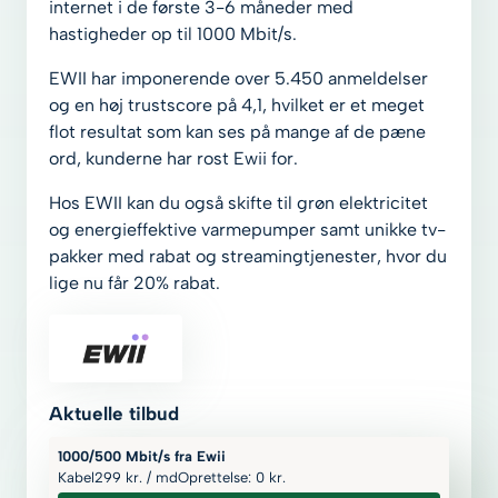
internet i de første 3-6 måneder med
hastigheder op til 1000 Mbit/s.
EWII har imponerende over 5.450 anmeldelser
og en høj trustscore på 4,1, hvilket er et meget
flot resultat som kan ses på mange af de pæne
ord, kunderne har rost Ewii for.
Hos EWII kan du også skifte til grøn elektricitet
og energieffektive varmepumper samt unikke tv-
pakker med rabat og streamingtjenester, hvor du
lige nu får 20% rabat.
Aktuelle tilbud
1000/500 Mbit/s fra Ewii
Kabel
299
kr.
/ md
Oprettelse: 0
kr.