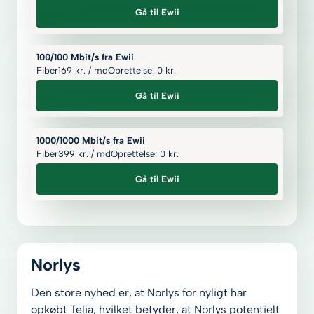
Gå til Ewii
100/100 Mbit/s fra Ewii
Fiber
169
kr.
/ md
Oprettelse: 0
kr.
Gå til Ewii
1000/1000 Mbit/s fra Ewii
Fiber
399
kr.
/ md
Oprettelse: 0
kr.
Gå til Ewii
Norlys
Den store nyhed er, at Norlys for nyligt har
opkøbt Telia, hvilket betyder, at Norlys potentielt