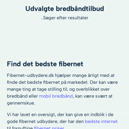
Udvalgte bredbåndtilbud
..Søger efter resultater
Min. Download Hastighed
50 mbit/s
300 mbit/s
500 mbit/s
1000 mbit/s
Find det bedste fibernet
Fibernet-udbydere.dk hjælper mange årligt med at
finde det bedste fibernet på markedet. Der kan være
Max pris pr. md
mange ting at tage stilling til, og overblikket over
bredbånd eller
mobil bredbånd
, kan være svært at
gennemskue.
Teknologi
Vi har lavet en oversigt, der kan give en indblik i de
gode fibernet udbydere, der har den
bedste internet
til fornuftige
fibernet priser
.