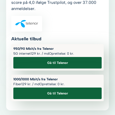
score på 4,0 ifølge Trustpilot, og over 37.000
anmeldelser.
Aktuelle tilbud
950/90 Mbit/s fra Telenor
5G internet
129
kr.
/ md
Oprettelse: 0
kr.
Gå til Telenor
1000/1000 Mbit/s fra Telenor
Fiber
129
kr.
/ md
Oprettelse: 0
kr.
Gå til Telenor