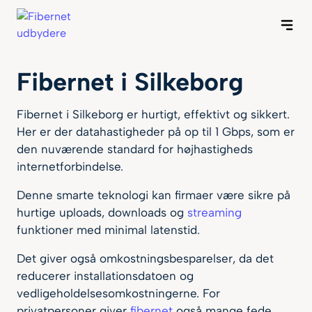
Forside
Byer
Fibernet i Silkeborg
nternet
Fibernet i Silkeborg er hurtigt, effektivt og sikkert.
Her er der datahastigheder på op til 1 Gbps, som er
Guides
den nuværende standard for højhastigheds
internetforbindelse.
Om os
Denne smarte teknologi kan firmaer være sikre på
hurtige uploads, downloads og
streaming
funktioner med minimal latenstid.
Det giver også omkostningsbesparelser, da det
reducerer installationsdatoen og
vedligeholdelsesomkostningerne. For
privatpersoner giver
fibernet
også mange fede