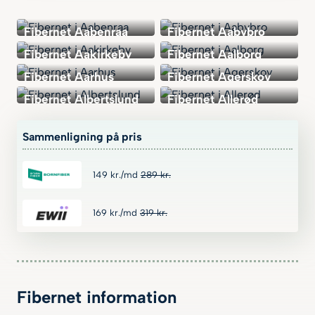
Fibernet Aabenraa
Fibernet Aabybro
Fibernet Aakirkeby
Fibernet Aalborg
Fibernet Aarhus
Fibernet Agerskov
Fibernet Albertslund
Fibernet Allerød
Sammenligning på pris
149
kr.
/md
289
kr.
169
kr.
/md
319
kr.
Fibernet information