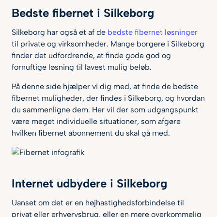
Bedste fibernet i Silkeborg
500 mbit/s
1000 mbit/s
Silkeborg har også et af de
bedste fibernet løsninger
til private og virksomheder. Mange borgere i Silkeborg
Max pris pr. md
finder det udfordrende, at finde gode god og
fornuftige løsning til lavest mulig beløb.
På denne side hjælper vi dig med, at finde de bedste
Teknologi
fibernet muligheder, der findes i Silkeborg, og hvordan
du sammenligne dem. Her vil der som udgangspunkt
være meget individuelle situationer, som afgøre
hvilken fibernet abonnement du skal gå med.
Udbydere
Internet udbydere i Silkeborg
Uanset om det er en højhastighedsforbindelse til
privat eller erhvervsbrug, eller en mere overkommelig