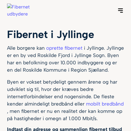
Forside
Byer
Fibernet i Jyllinge
nternet
Alle borgere kan
oprette fibernet
i Jyllinge. Jyllinge
er en by ved Roskilde Fjord i Jyllinge Sogn. Byen
Guides
har en befolkning over 10.000 indbyggere og er
en del Roskilde Kommune i Region Sjælland.
Om os
Byen er vokset betydeligt gennem årene og har
udviklet sig til, hvor der kræves bedre
internetforbindelser end nogensinde. De fleste
kender almindeligt bredbånd eller
mobilt bredbånd
, men fibernet er nu en realitet der kan komme op
på hastigheder i omegn af 1.000 Mbit/s.
Indtast din adresse og sammenlign fibernet tilbud