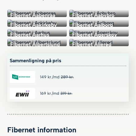
Fibernet Aabenraa
Fibernet Aabybro
Fibernet Aakirkeby
Fibernet Aalborg
Fibernet Aarhus
Fibernet Agerskov
Fibernet Albertslund
Fibernet Allerød
Sammenligning på pris
149
kr.
/md
289
kr.
169
kr.
/md
319
kr.
Fibernet information