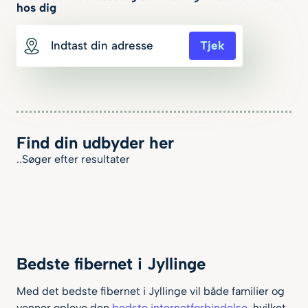
hos dig
Tjek
Find din udbyder her
..Søger efter resultater
Min. Download Hastighed
50 mbit/s
300 mbit/s
Bedste fibernet i Jyllinge
500 mbit/s
1000 mbit/s
Med det bedste fibernet i Jyllinge vil både familier og
venner opleve den
bedste internetforbindelse
, hvilket