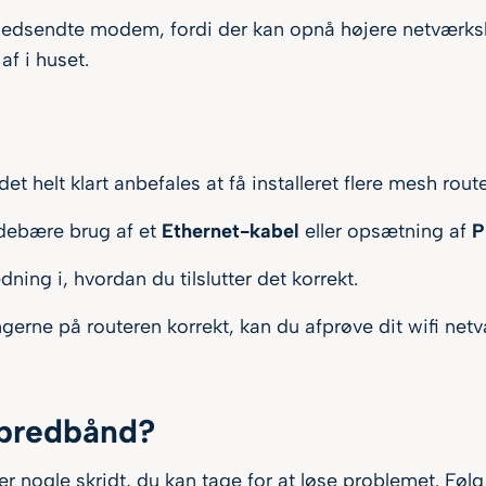
n medsendte modem, fordi der kan opnå højere netværks
af i huset.
det helt klart anbefales at få installeret flere mesh rou
indebære brug af et
Ethernet-kabel
eller opsætning af
P
ing i, hvordan du tilslutter det korrekt.
lingerne på routeren korrekt, kan du afprøve dit wifi net
 bredbånd?
r nogle skridt, du kan tage for at løse problemet. Følg