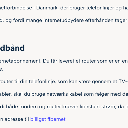
tforbindelse i Danmark, der bruger telefonlinjer og ha
 og fordi mange internetudbydere efterhånden tager st
redbånd
netabonnement. Du får leveret et router som er en enh
e.
outer til din telefonlinje, som kan være gennem et TV-st
abler, skal du bruge netværks kabel som følger med den
fordi både modem og router kræver konstant strøm, da d
in adresse til
billigst fibernet