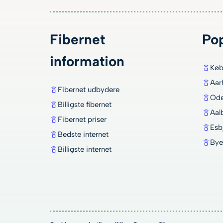
Fibernet
Po
information
Køb
Aar
Fibernet udbydere
Ode
Billigste fibernet
Aal
Fibernet priser
Esb
Bedste internet
Bye
Billigste internet